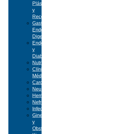
Plástica
y
Reconstructiva
Gastroenterología,
Endoscopía
Digestiva
Endocrinología
y
Diabetes
Nutrición
Clínica
Médica
Cardiología
Neumonología
Hematología
Nefrología
Infectología
Ginecología
y
Obstetricia