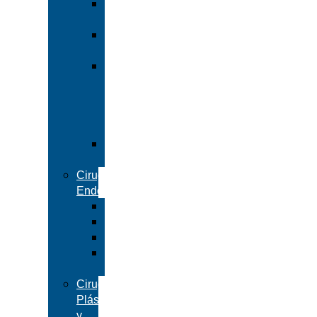
Cruce
Duodenal
Cirugía
Metabólica
Cirugía
por
reganancia
de
peso
Manga
Gástrica
Cirugía
Endocrina
Tiroides
Paratiroides
Suprarenales
Páncreas
Endócrino
Cirugía
Plástica
y