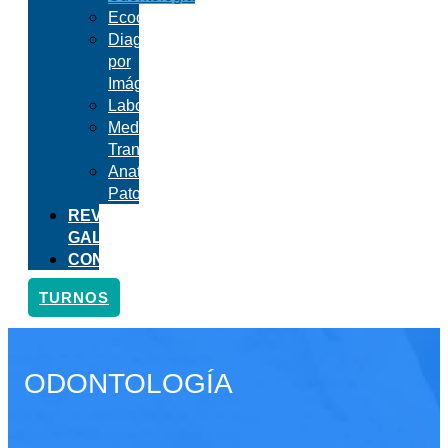
Ecocardiografía
Diagnóstico
por
Imágenes
Laboratorio
Medicina
Transfusional
Anatomía
Patológica
REVISTA
GALLIA
CONTACTO
TURNOS
ODONTOLOGÍA