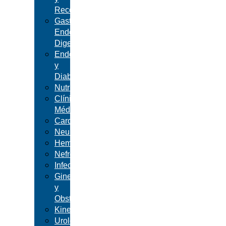
Reconstructiva
Gastroenterología,
Endoscopía
Digestiva
Endocrinología
y
Diabetes
Nutrición
Clínica
Médica
Cardiología
Neumonología
Hematología
Nefrología
Infectología
Ginecología
y
Obstetricia
Kinesiología
Urología