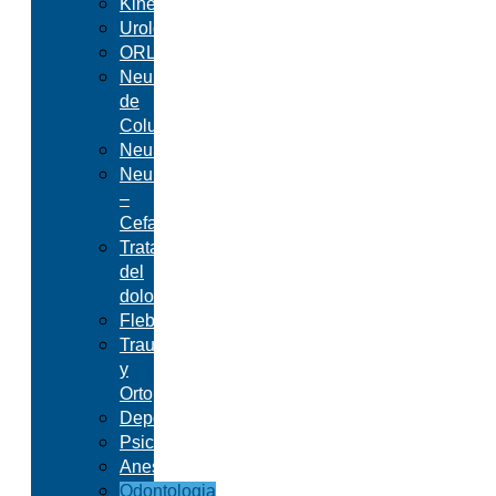
Kinesiología
Urología
ORL
Neurocirugía
de
Columna
Neurología
Neurología
–
Cefalea
Tratamiento
del
dolor
Flebología
Traumatología
y
Ortopedia
Deportología
Psicología
Anestesiología
Odontologia