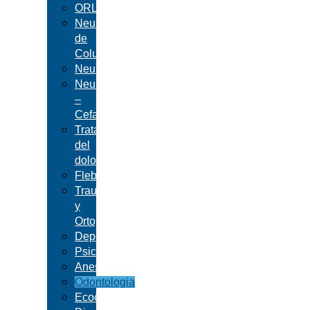
ORL
Neurocirugía
de
Columna
Neurología
Neurología
–
Cefalea
Tratamiento
del
dolor
Flebología
Traumatología
y
Ortopedia
Deportología
Psicología
Anestesiología
Odontologia
Ecocardiografía