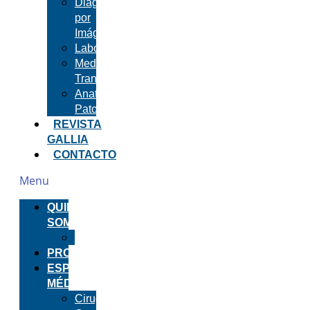
Diagnóstico
por
Imágenes
Laboratorio
Medicina
Transfusional
Anatomía
Patológica
REVISTA
GALLIA
CONTACTO
Menu
QUIENES
SOMOS
Infraestructura
PROFESIONALES
ESPECIALIDADES
MÉDICAS
Cirugía