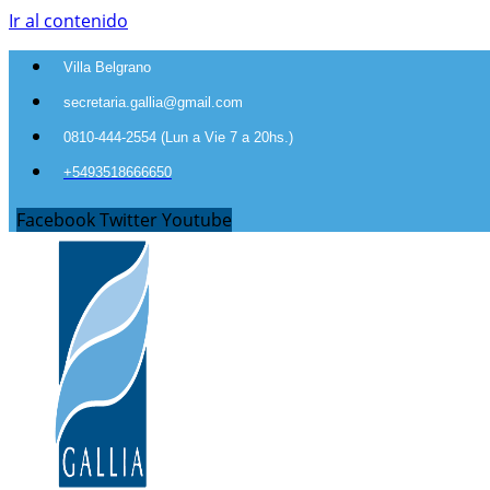
Ir al contenido
Villa Belgrano
secretaria.gallia@gmail.com
0810-444-2554 (Lun a Vie 7 a 20hs.)
+5493518666650
Facebook
Twitter
Youtube